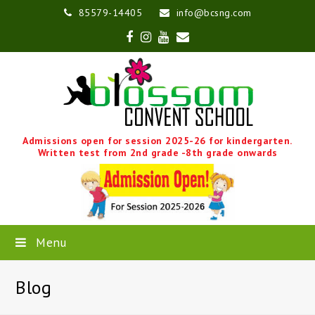
85579-14405
info@bcsng.com
Facebook
Instagram
Youtube
Email
Admissions open for session 2025-26 for kindergarten.
Written test from 2nd grade -8th grade onwards
Menu
Blog