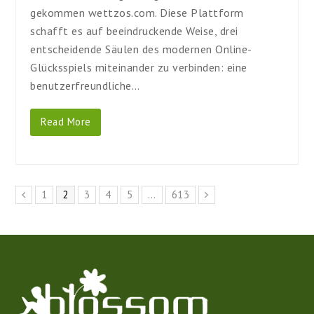
gekommen wettzos.com. Diese Plattform
schafft es auf beeindruckende Weise, drei
entscheidende Säulen des modernen Online-
Glücksspiels miteinander zu verbinden: eine
benutzerfreundliche…
Read More
Page
Page
Page
Page
Page
Page
1
2
3
4
5
…
613
Previous
Next