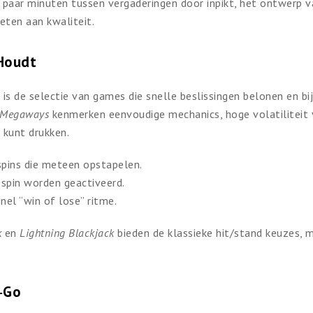
paar minuten tussen vergaderingen door inpikt, het ontwerp van
oeten aan kwaliteit.
 Houdt
, is de selectie van games die snelle beslissingen belonen en 
 Megaways
kenmerken eenvoudige mechanics, hoge volatiliteit
 kunt drukken.
spins die meteen opstapelen.
 spin worden geactiveerd.
nel “win of lose” ritme.
k
en
Lightning Blackjack
bieden de klassieke hit/stand keuzes, 
e‑Go