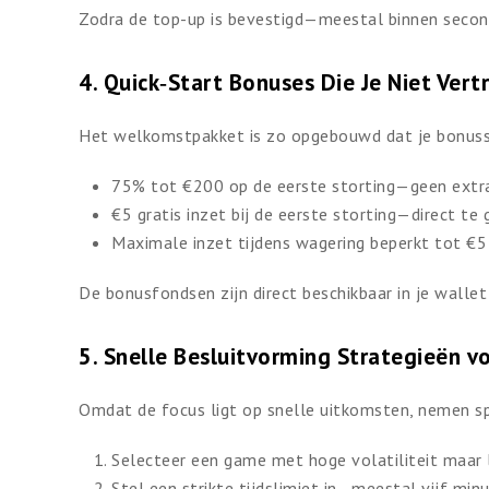
Zodra de top-up is bevestigd—meestal binnen second
4. Quick‑Start Bonuses Die Je Niet Vert
Het welkomstpakket is zo opgebouwd dat je bonussen
75% tot €200 op de eerste storting—geen extra
€5 gratis inzet bij de eerste storting—direct te 
Maximale inzet tijdens wagering beperkt tot €5 
De bonusfondsen zijn direct beschikbaar in je wallet
5. Snelle Besluitvorming Strategieën vo
Omdat de focus ligt op snelle uitkomsten, nemen spe
Selecteer een game met hoge volatiliteit maar 
Stel een strikte tijdslimiet in—meestal vijf minu