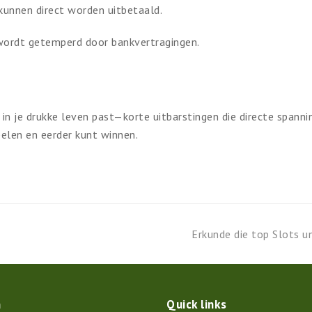
kunnen direct worden uitbetaald.
 wordt getemperd door bankvertragingen.
e in je drukke leven past—korte uitbarstingen die directe span
elen en eerder kunt winnen.
next
Erkunde die top Slots u
post:
n
Quick links