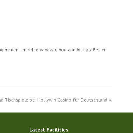
ning bieden—meld je vandaag nog aan bij LalaBet en
nd Tischspiele bei Hollywin Casino für Deutschland
Latest Facilities