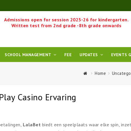
Admissions open for session 2025-26 for kindergarten.
Written test from 2nd grade -8th grade onwards
SCHOOL MANAGEMENT
FEE
UPDATES
EVENTS G
Home
Uncatego
Play Casino Ervaring
betalingen,
LalaBet
biedt een speelplaats waar elke spin, inz