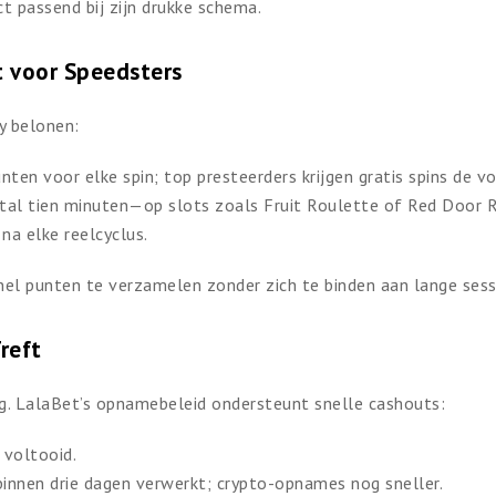
t passend bij zijn drukke schema.
t voor Speedsters
y belonen:
nten voor elke spin; top presteerders krijgen gratis spins de v
tal tien minuten—op slots zoals Fruit Roulette of Red Door 
na elke reelcyclus.
l punten te verzamelen zonder zich te binden aan lange sess
reft
ng. LalaBet’s opnamebeleid ondersteunt snelle cashouts:
voltooid.
nen drie dagen verwerkt; crypto-opnames nog sneller.