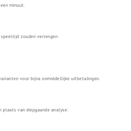
 een minuut.
speeltijd zouden verlengen.
arianten voor bijna onmiddellijke uitbetalingen.
in plaats van diepgaande analyse: