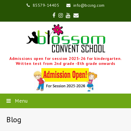
85579-14405
info@bcsng.com
Facebook
Instagram
Youtube
Email
Admissions open for session 2025-26 for kindergarten.
Written test from 2nd grade -8th grade onwards
Menu
Blog