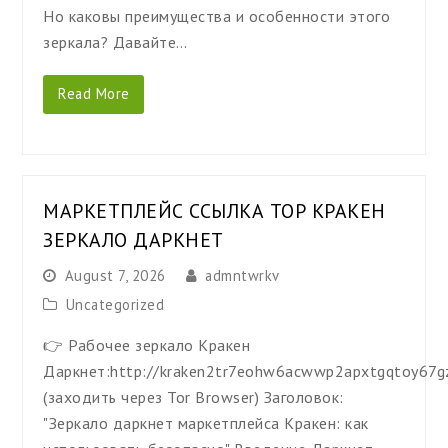
Но каковы преимущества и особенности этого
зеркала? Давайте…
Read More
МАРКЕТПЛЕЙС ССЫЛКА ТОР КРАКЕН
ЗЕРКАЛО ДАРКНЕТ
August 7, 2026
admntwrkv
Uncategorized
👉 Рабочее зеркало Кракен
Даркнет:http://kraken2tr7eohw6acwwp2apxtgqtoy67g
(заходить через Tor Browser) Заголовок:
"Зеркало даркнет маркетплейса Кракен: как