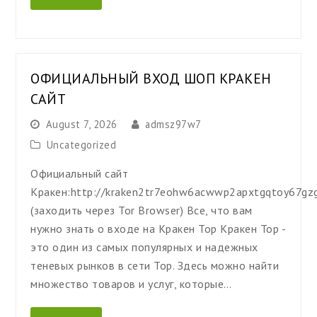
ОФИЦИАЛЬНЫЙ ВХОД ШОП КРАКЕН
САЙТ
August 7, 2026
admsz97w7
Uncategorized
Официальный сайт
Кракен:http://kraken2tr7eohw6acwwp2apxtgqtoy67gz
(заходить через Tor Browser) Все, что вам
нужно знать о входе на Кракен Тор Кракен Тор -
это один из самых популярных и надежных
теневых рынков в сети Тор. Здесь можно найти
множество товаров и услуг, которые…