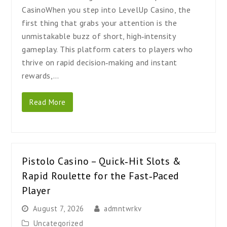
CasinoWhen you step into LevelUp Casino, the
first thing that grabs your attention is the
unmistakable buzz of short, high‑intensity
gameplay. This platform caters to players who
thrive on rapid decision‑making and instant
rewards,…
Read More
Pistolo Casino – Quick‑Hit Slots &
Rapid Roulette for the Fast‑Paced
Player
August 7, 2026
admntwrkv
Uncategorized