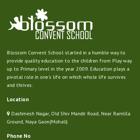
Blossom Convent School started in a humble way to
provide quality education to the children from Play way
up to Primary level in the year 2009. Education plays a
pivotal role in one’s life on which whole life survives
and thrives.
Location
Dashmesh Nagar, Old Shiv Mandir Road, Near Ramlila
Ground, Naya Gaon(Mohali)
Phone No