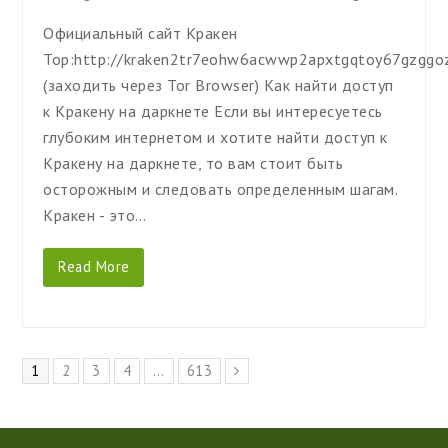
Официальный сайт Кракен
Тор:http://kraken2tr7eohw6acwwp2apxtgqtoy67gzggo
(заходить через Tor Browser) Как найти доступ
к Кракену на даркнете Если вы интересуетесь
глубоким интернетом и хотите найти доступ к
Кракену на даркнете, то вам стоит быть
осторожным и следовать определенным шагам.
Кракен - это…
Read More
Page
Page
Page
Page
Page
1
2
3
4
…
613
Next