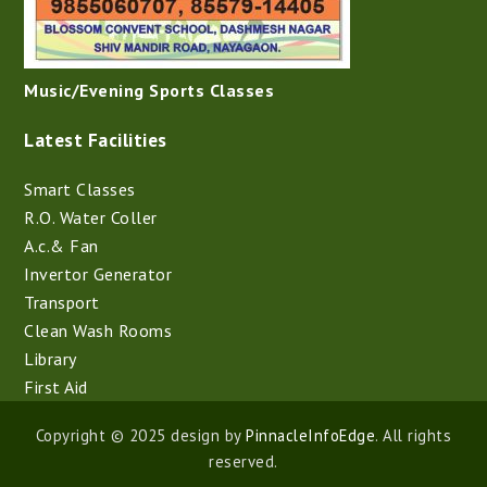
Music/Evening Sports Classes
Latest Facilities
Smart Classes
R.O. Water Coller
A.c.& Fan
Invertor Generator
Transport
Clean Wash Rooms
Library
First Aid
Copyright © 2025 design by
PinnacleInfoEdge
. All rights
reserved.