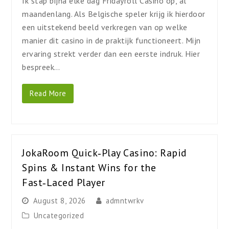
Ik stap bijna elke dag Fridayroll Casino op, al
maandenlang. Als Belgische speler krijg ik hierdoor
een uitstekend beeld verkregen van op welke
manier dit casino in de praktijk functioneert. Mijn
ervaring strekt verder dan een eerste indruk. Hier
bespreek…
Read More
JokaRoom Quick‑Play Casino: Rapid
Spins & Instant Wins for the
Fast‑Laced Player
August 8, 2026
admntwrkv
Uncategorized