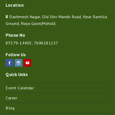
Location
Dashmesh Nagar, Old Shiv Mandir Road, Near Ramlila
Ground, Naya Gaon(Mohali)
Phone No
85579-14405
,
7696181157
Follow Us
Quick links
Event Calendar
Career
Blog