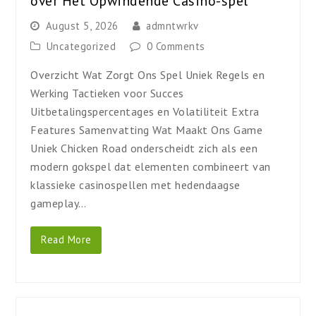
over Het Opwindende Casino-spel
August 5, 2026
admntwrkv
Uncategorized
0 Comments
Overzicht Wat Zorgt Ons Spel Uniek Regels en
Werking Tactieken voor Succes
Uitbetalingspercentages en Volatiliteit Extra
Features Samenvatting Wat Maakt Ons Game
Uniek Chicken Road onderscheidt zich als een
modern gokspel dat elementen combineert van
klassieke casinospellen met hedendaagse
gameplay…
Read More