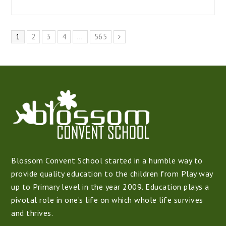
Page
Page
Page
Page
Page
1
2
3
4
…
565
Next
Blossom Convent School started in a humble way to
provide quality education to the children from Play way
up to Primary level in the year 2009. Education plays a
pivotal role in one’s life on which whole life survives
and thrives.