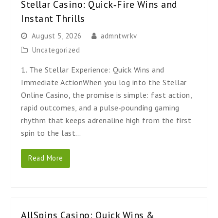
Stellar Casino: Quick‑Fire Wins and
Instant Thrills
August 5, 2026
admntwrkv
Uncategorized
1. The Stellar Experience: Quick Wins and
Immediate ActionWhen you log into the Stellar
Online Casino, the promise is simple: fast action,
rapid outcomes, and a pulse‑pounding gaming
rhythm that keeps adrenaline high from the first
spin to the last…
Read More
AllSpins Casino: Quick Wins &