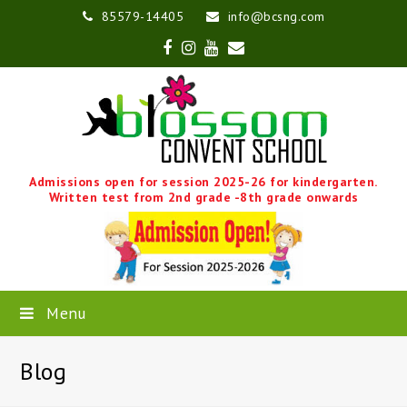
85579-14405
info@bcsng.com
Facebook
Instagram
Youtube
Email
Admissions open for session 2025-26 for kindergarten.
Written test from 2nd grade -8th grade onwards
Menu
Blog