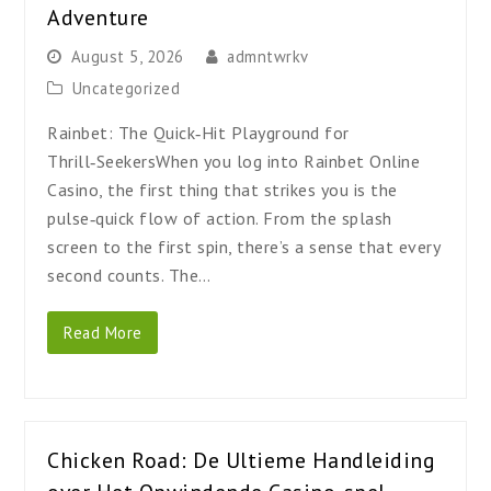
Adventure
August 5, 2026
admntwrkv
Uncategorized
Rainbet: The Quick‑Hit Playground for
Thrill‑SeekersWhen you log into Rainbet Online
Casino, the first thing that strikes you is the
pulse‑quick flow of action. From the splash
screen to the first spin, there’s a sense that every
second counts. The…
Read More
Chicken Road: De Ultieme Handleiding